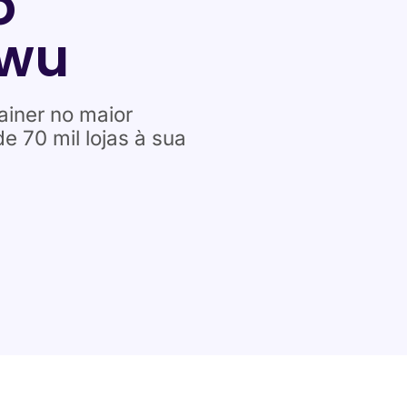
o
iwu
ainer no maior
70 mil lojas à sua